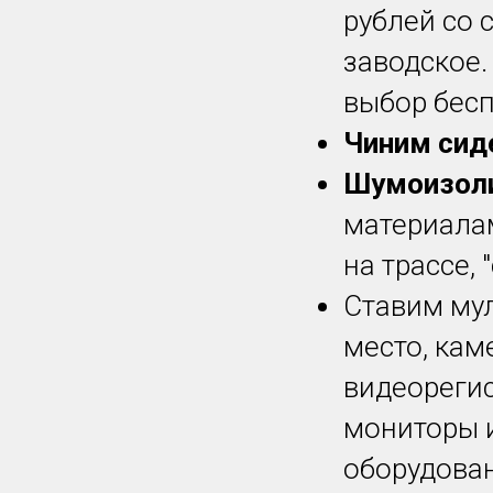
рублей со 
заводское.
выбор бесп
Чиним сиде
Шумоизоли
материалам
на трассе,
Ставим му
место, кам
видеорегис
мониторы 
оборудован