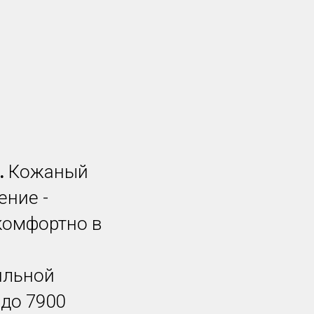
.
Кожаный
ение -
комфортно в
ильной
 до 7900