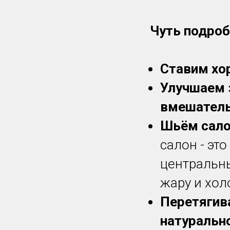
Чуть подроб
Ставим хо
Улучшаем 
вмешатель
Шьём сало
салон - эт
центральны
жару и хол
Перетягив
натуральн