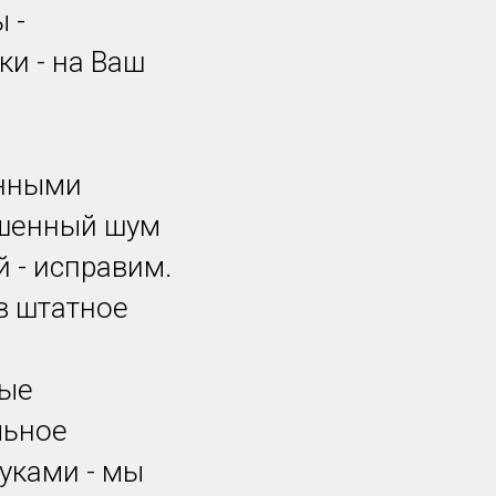
 -
ки - на Ваш
нными
ышенный шум
й - исправим.
в штатное
ные
льное
уками - мы