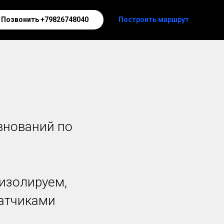
Позвонить +79826748040
Построить маршрут
евнований по
изолируем,
датчиками