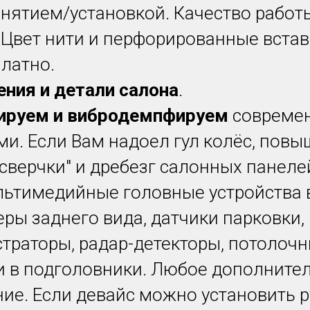
снятием/установкой. Качество работы
 Цвет нити и перфорированные встав
латно.
ния и детали салона
.
руем и вибродемпфируем
совреме
и. Если Вам надоел гул колёс, пов
 "сверчки" и дребезг салонных панеле
льтимедийные головные устройства 
еры заднего вида, датчики парковки,
траторы, радар-детекторы, потолоч
и в подголовники. Любое дополните
ие. Если девайс можно установить р