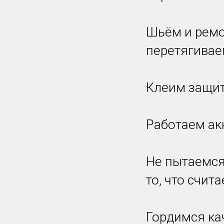
Шьём и ремо
перетягивае
Клеим защит
Работаем ак
Не пытаемся 
то, что счи
Гордимся ка